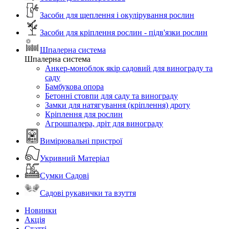
Засоби для щеплення і окулірування рослин
Засоби для кріплення рослин - підв'язки рослин
Шпалерна система
Шпалерна система
Анкер-моноблок якір садовий для винограду та
саду
Бамбукова опора
Бетонні стовпи для саду та винограду
Замки для натягування (кріплення) дроту
Кріплення для рослин
Агрошпалера, дріт для винограду
Вимірювальні пристрої
Укривний Матеріал
Сумки Садові
Садові рукавички та взуття
Новинки
Акція
Статті