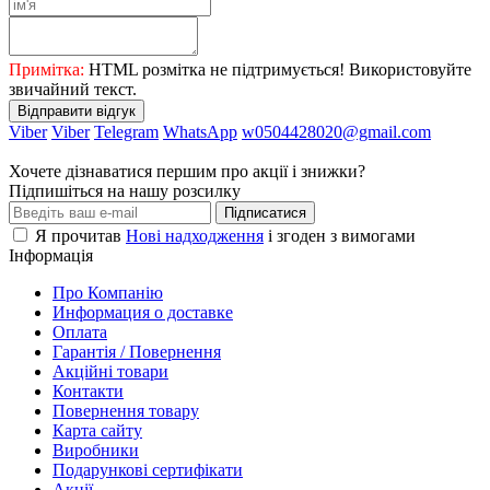
Примітка:
HTML розмітка не підтримується! Використовуйте
звичайний текст.
Відправити відгук
Viber
Viber
Telegram
WhatsApp
w0504428020@gmail.com
Хочете дізнаватися першим про акції і знижки?
Підпишіться на нашу розсилку
Підписатися
Я прочитав
Нові надходження
і згоден з вимогами
Інформація
Про Компанію
Информация о доставке
Оплата
Гарантія / Повернення
Акційні товари
Контакти
Повернення товару
Карта сайту
Виробники
Подарункові сертифікати
Акції