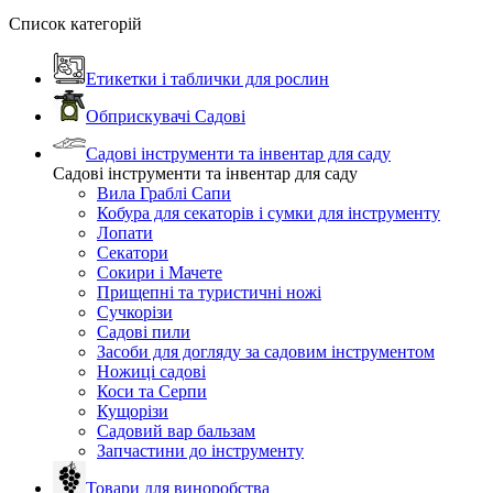
Список категорій
Етикетки і таблички для рослин
Обприскувачі Садові
Садові інструменти та інвентар для саду
Садові інструменти та інвентар для саду
Вила Граблі Сапи
Кобура для секаторів і сумки для інструменту
Лопати
Секатори
Сокири і Мачете
Прищепні та туристичні ножі
Сучкорізи
Садові пили
Засоби для догляду за садовим інструментом
Ножиці садові
Коси та Серпи
Кущорізи
Садовий вар бальзам
Запчастини до інструменту
Товари для виноробства