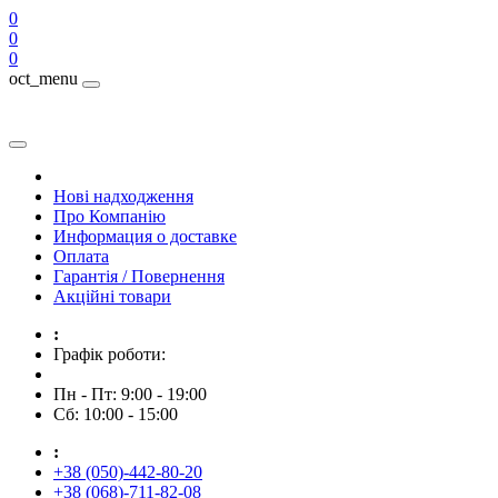
0
0
0
oct_menu
Нові надходження
Про Компанію
Информация о доставке
Оплата
Гарантія / Повернення
Акційні товари
:
Графік роботи:
Пн - Пт: 9:00 - 19:00
Сб: 10:00 - 15:00
:
+38 (050)-442-80-20
+38 (068)-711-82-08