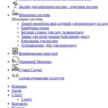
Засоби для кріплення рослин - підв'язки рослин
Шпалерна система
Шпалерна система
Анкер-моноблок якір садовий для винограду та сад
Бамбукова опора
Бетонні стовпи для саду та винограду
Замки для натягування (кріплення) дроту
Кріплення для рослин
Агрошпалера, дріт для винограду
Вимірювальні пристрої
Укривний Матеріал
Сумки Садові
Садові рукавички та взуття
Новинки
Акція
Статті
Статті
Контакти
Відгуки