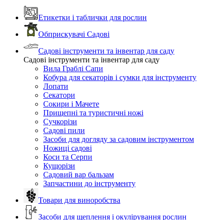
Етикетки і таблички для рослин
Обприскувачі Садові
Садові інструменти та інвентар для саду
Садові інструменти та інвентар для саду
Вила Граблі Сапи
Кобура для секаторів і сумки для інструменту
Лопати
Секатори
Сокири і Мачете
Прищепні та туристичні ножі
Сучкорізи
Садові пили
Засоби для догляду за садовим інструментом
Ножиці садові
Коси та Серпи
Кущорізи
Садовий вар бальзам
Запчастини до інструменту
Товари для виноробства
Засоби для щеплення і окулірування рослин