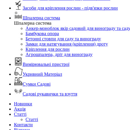
Засоби для кріплення рослин - підв'язки рослин
Шпалерна система
Шпалерна система
Анкер-моноблок якір садовий для винограду та сад
Бамбукова опора
Бетонні стовпи для саду та винограду
Замки для натягування (кріплення) дроту
Кріплення для рослин
Агрошпалера, дріт для винограду
Вимірювальні пристрої
Укривний Матеріал
Сумки Садові
Садові рукавички та взуття
Новинки
Акція
Статті
Статті
Контакти
Відгуки