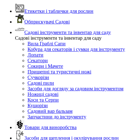
Етикетки і таблички для рослин
Обприскувачі Садові
Садові інструменти та інвентар для саду
Садові інструменти та інвентар для саду
Вила Граблі Сапи
Кобура для секаторів і сумки для інструменту
Лопати
Секатори
Сокири і Мачете
Прищепні та туристичні ножі
Сучкорізи
Садові пили
Засоби для догляду за садовим інструментом
Ножиці садові
Коси та Серпи
Кущорізи
Садовий вар бальзам
Запчастини до інструменту
Товари для виноробства
Засоби для щеплення і окулірування рослин